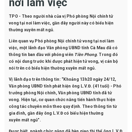
nơi làm việc
TPO - Theo người nhà của vị Phó phòng Nội chính tử
vong tại nơi làm việc, gần đây người này có biểu hiện
thường xuyên mất ngủ.
Liên quan vụ
Phó phòng Nội chính tử vong tại nơi làm
việc
, một lãnh đạo Văn phòng UBND tỉnh Cà Mau đã có
thông tin ban đầu với phóng viên
Tiền Phong
. Trong đó
có nội dung trước khi được phát hiện tử vong, vị cán bộ
nói trên có biểu hiện thường xuyên mất ngủ.
Vị lãnh đạo trên thông tin: “Khoảng 13h20 ngày 24/12,
Văn phòng UBND tỉnh phát hiện ông L.V.Đ. (41 tuổi) - Phó
trưởng phòng Nội chính, Văn phòng UBND tỉnh đã tử
vong. Hiện tại, cơ quan chức năng tiến hành thực hiện
công tác chuyên môn theo quy định. Theo thông tin từ
gia đình, gần đây ông L.V.Đ có biểu hiện thường
xuyên
mất ngủ
”.
Được biết, ngành chức năng đã bàn giao
thi thể
ông L.V.Đ