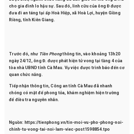
cho gia đình lo hậu sự. Sau đó, linh cữu của ông Đ được
đưa đi an táng tại ấp Hoà Hiệp, xã Hoà Lợi, huyện Giồng
Riềng, tỉnh Kiên Giang.
Trước đó, như
Tiền Phong
thông tin, vào khoảng 13h20
ngày 24/12, ông Đ. được phát hiện tử vong tại tầng 4 của
tòa nhà UBND tỉnh
Cà Mau
. Vụ việc được trình báo đến cơ
quan chức năng.
Tiếp nhận thông tin, Công an tỉnh Cà Mau đã nhanh
chóng có mặt để phong tỏa, khám nghiệm hiện trường
để điều tra nguyên nhân.
Nguồn:
https://tienphong.vn/tin-moi-vu-pho-phong-noi-
chinh-tu-vong-tai-noi-lam-viec-post1598854.tpo