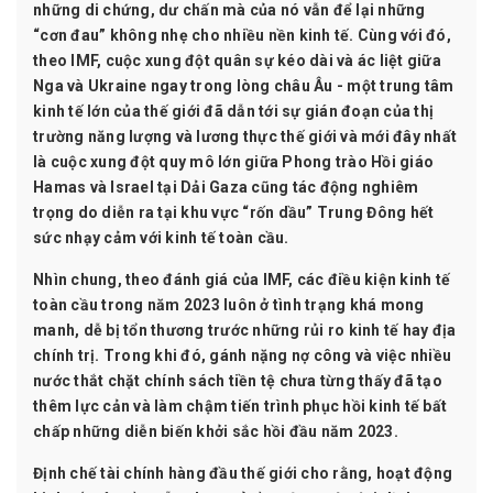
những di chứng, dư chấn mà của nó vẫn để lại những
“cơn đau” không nhẹ cho nhiều nền kinh tế. Cùng với đó,
theo IMF, cuộc xung đột quân sự kéo dài và ác liệt giữa
Nga và Ukraine ngay trong lòng châu Âu - một trung tâm
kinh tế lớn của thế giới đã dẫn tới sự gián đoạn của thị
trường năng lượng và lương thực thế giới và mới đây nhất
là cuộc xung đột quy mô lớn giữa Phong trào Hồi giáo
Hamas và Israel tại Dải Gaza cũng tác động nghiêm
trọng do diễn ra tại khu vực “rốn dầu” Trung Đông hết
sức nhạy cảm với kinh tế toàn cầu.
Nhìn chung, theo đánh giá của IMF, các điều kiện kinh tế
toàn cầu trong năm 2023 luôn ở tình trạng khá mong
manh, dễ bị tổn thương trước những rủi ro kinh tế hay địa
chính trị. Trong khi đó, gánh nặng nợ công và việc nhiều
nước thắt chặt chính sách tiền tệ chưa từng thấy đã tạo
thêm lực cản và làm chậm tiến trình phục hồi kinh tế bất
chấp những diễn biến khởi sắc hồi đầu năm 2023.
Định chế tài chính hàng đầu thế giới cho rằng, hoạt động