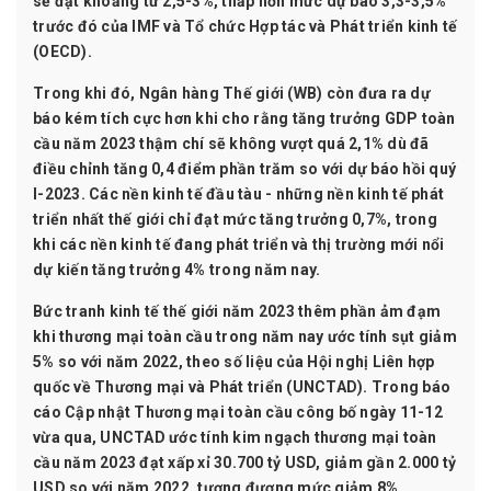
sẽ đạt khoảng từ 2,5-3%, thấp hơn mức dự báo 3,3-3,5%
trước đó của IMF và Tổ chức Hợp tác và Phát triển kinh tế
(OECD).
Trong khi đó, Ngân hàng Thế giới (WB) còn đưa ra dự
báo kém tích cực hơn khi cho rằng tăng trưởng GDP toàn
cầu năm 2023 thậm chí sẽ không vượt quá 2,1% dù đã
điều chỉnh tăng 0,4 điểm phần trăm so với dự báo hồi quý
I-2023. Các nền kinh tế đầu tàu - những nền kinh tế phát
triển nhất thế giới chỉ đạt mức tăng trưởng 0,7%, trong
khi các nền kinh tế đang phát triển và thị trường mới nổi
dự kiến tăng trưởng 4% trong năm nay.
Bức tranh kinh tế thế giới năm 2023 thêm phần ảm đạm
khi thương mại toàn cầu trong năm nay ước tính sụt giảm
5% so với năm 2022, theo số liệu của Hội nghị Liên hợp
quốc về Thương mại và Phát triển (UNCTAD). Trong báo
cáo Cập nhật Thương mại toàn cầu công bố ngày 11-12
vừa qua, UNCTAD ước tính kim ngạch thương mại toàn
cầu năm 2023 đạt xấp xỉ 30.700 tỷ USD, giảm gần 2.000 tỷ
USD so với năm 2022, tương đương mức giảm 8%.