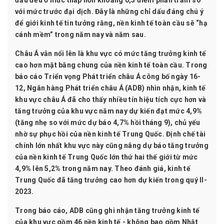
đầu đều ở mức thấp hơn khoảng 0,5 điểm phần trăm so
với mức trước đại dịch. Đây là những chỉ dấu đáng chú ý
để giới kinh tế tin tưởng rằng, nền kinh tế toàn cầu sẽ “hạ
cánh mềm” trong năm nay và năm sau.
Châu Á vẫn nổi lên là khu vực có mức tăng trưởng kinh tế
cao hơn mặt bằng chung của nền kinh tế toàn cầu. Trong
báo cáo Triển vọng Phát triển châu Á công bố ngày 16-
12, Ngân hàng Phát triển châu Á (ADB) nhìn nhận, kinh tế
khu vực châu Á đã cho thấy nhiều tín hiệu tích cực hơn và
tăng trưởng của khu vực năm nay dự kiến đạt mức 4,9%
(tăng nhẹ so với mức dự báo 4,7% hồi tháng 9), chủ yếu
nhờ sự phục hồi của nền kinh tế Trung Quốc. Định chế tài
chính lớn nhất khu vực này cũng nâng dự báo tăng trưởng
của nền kinh tế Trung Quốc lớn thứ hai thế giới từ mức
4,9% lên 5,2% trong năm nay. Theo đánh giá, kinh tế
Trung Quốc đã tăng trưởng cao hơn dự kiến trong quý II-
2023.
Trong báo cáo, ADB cũng ghi nhận tăng trưởng kinh tế
của khu vực gồm 46 nền kinh tế - không bao gồm Nhật