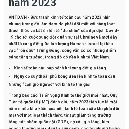
năm 2023
ANTD.VN - Bức tranh kinh tế toàn cầu năm 2023 nhìn
chung tương đối ảm đạm do phải đối mặt với hàng loạt
thách thức và bất ổn lớn từ “dư chấn” của đại dịch Covid-
19 cho tới cuộc xung đột quân sự tại Ukraine và mới đây
nhất là xung đột giữa lực lượng Hamas - Israel tại khu
vực “rốn dầu” Trung Đông, song vẫn có có những điểm
sáng tăng trưởng, trong đó có nền kinh tế Việt Nam.
Kinh tế toàn cầu bấp bênh khi xung đột gia tăng
Nguy cơ suy thoái phủ bóng đen lên kinh tế toàn cầu
Những “cơn gió ngược” với kinh tế thế giới
Trong báo cáo Triển vọng Kinh tế thế giới mới nhất, Quỹ
Tiền tệ quốc tế (IMF) đánh giá, năm 2023 tiếp tục là một
năm nhiều khó khăn của nền kinh tế toàn cầu khi phải đối
mặt với một loạt thách thức, từ sụt giảm tăng trưởng
tổng sản phẩm quốc nội (GDP), nợ xấu gia tăng, kim
ngạch thương mại - đầu tư suy giảm, cho tới những hệ lụy