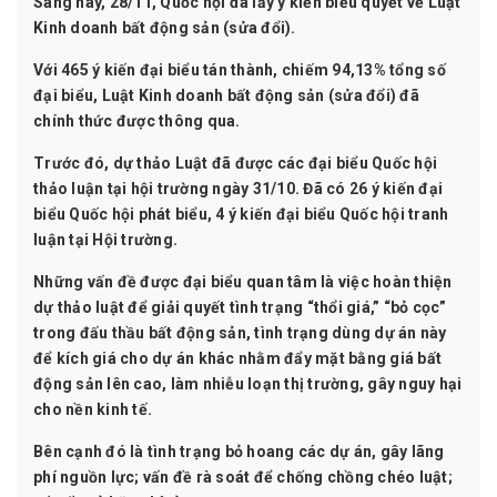
Sáng nay, 28/11, Quốc hội đã lấy ý kiến biểu quyết về Luật
Kinh doanh bất động sản (sửa đổi).
Với 465 ý kiến đại biểu tán thành, chiếm 94,13% tổng số
đại biểu, Luật Kinh doanh bất động sản (sửa đổi) đã
chính thức được thông qua.
Trước đó, dự thảo Luật đã được các đại biểu Quốc hội
thảo luận tại hội trường ngày 31/10. Đã có 26 ý kiến đại
biểu Quốc hội phát biểu, 4 ý kiến đại biểu Quốc hội tranh
luận tại Hội trường.
Những vấn đề được đại biểu quan tâm là việc hoàn thiện
dự thảo luật để giải quyết tình trạng “thổi giá,” “bỏ cọc”
trong đấu thầu bất động sản, tình trạng dùng dự án này
để kích giá cho dự án khác nhằm đẩy mặt bằng giá bất
động sản lên cao, làm nhiễu loạn thị trường, gây nguy hại
cho nền kinh tế.
Bên cạnh đó là tình trạng bỏ hoang các dự án, gây lãng
phí nguồn lực; vấn đề rà soát để chống chồng chéo luật;