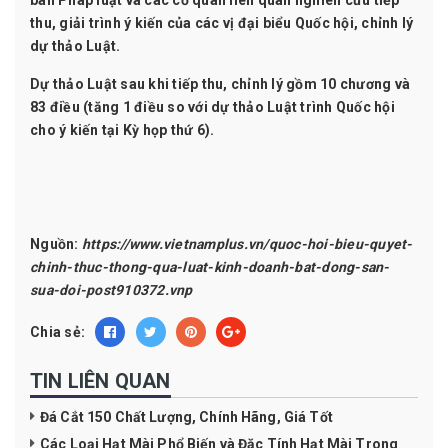
ban Pháp luật và các cơ quan liên quan nghiên cứu tiếp
thu, giải trình ý kiến của các vị đại biểu Quốc hội, chỉnh lý
dự thảo Luật.
Dự thảo Luật sau khi tiếp thu, chỉnh lý gồm 10 chương và
83 điều (tăng 1 điều so với dự thảo Luật trình Quốc hội
cho ý kiến tại Kỳ họp thứ 6).
Nguồn:
https://www.vietnamplus.vn/quoc-hoi-bieu-quyet-
chinh-thuc-thong-qua-luat-kinh-doanh-bat-dong-san-
sua-doi-post910372.vnp
Chia sẻ:
TIN LIÊN QUAN
Đá Cắt 150 Chất Lượng, Chính Hãng, Giá Tốt
Các Loại Hạt Mài Phổ Biến và Đặc Tính Hạt Mài Trong