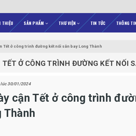
I THIỆU
SẢN PHẨM
THƯ VIỆN
TIN TỨC
THÔNG TI
n Tết ở công trình đường kết nối sân bay Long Thành
 TẾT Ở CÔNG TRÌNH ĐƯỜNG KẾT NỐI 
 lúc 30/01/2024
ày cận Tết ở công trình đư
g Thành