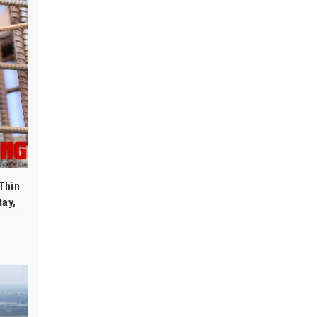
Thìn
tay,