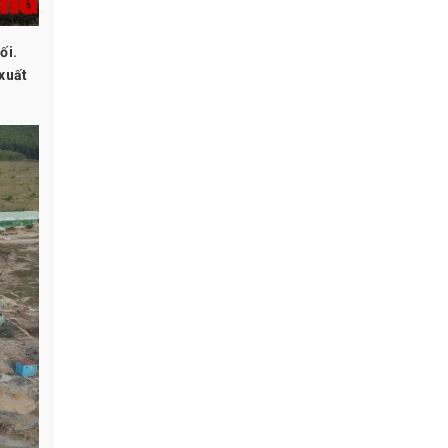
ối.
xuất