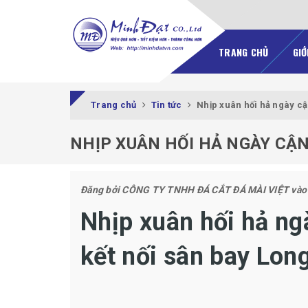
TRANG CHỦ
GIỚ
Trang chủ
Tin tức
Nhịp xuân hối hả ngày cậ
NHỊP XUÂN HỐI HẢ NGÀY CẬN
Đăng bởi
CÔNG TY TNHH ĐÁ CẮT ĐÁ MÀI VIỆT
vào
Nhịp xuân hối hả ng
kết nối sân bay Lon