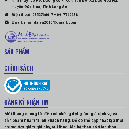
Nhà máy: Lô H6, Đường số 7, KCN Tân Đô, Xã Đức Hòa Hạ,
Huyện Đức Hòa, Tỉnh Long An
Điện thoại:
0852766017
-
0917762938
Email:
minhdatvn2015@gmail.com
SẢN PHẨM
CHÍNH SÁCH
ĐĂNG KÝ NHẬN TIN
Mỗi tháng chúng tôi đều có những đợt giảm giá dịch vụ và
sản phẩm nhằm tri ân khách hàng. Để có thể cập nhật kịp thời
những đợt giảm giá này, vui lòng liên hệ theo số điện thoại