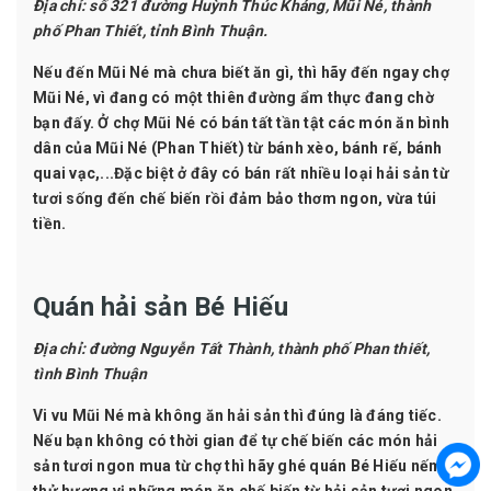
Địa chỉ:
số 321 đường Huỳnh Thúc Kháng, Mũi Né, thành
phố Phan Thiết, tỉnh Bình Thuận.
Nếu đến Mũi Né mà chưa biết ăn gì, thì hãy đến ngay chợ
Mũi Né, vì đang có một thiên đường ẩm thực đang chờ
bạn đấy. Ở chợ Mũi Né có bán tất tần tật các món ăn bình
dân của Mũi Né (Phan Thiết) từ bánh xèo, bánh rế, bánh
quai vạc,...Đặc biệt ở đây có bán rất nhiều loại hải sản từ
tươi sống đến chế biến rồi đảm bảo thơm ngon, vừa túi
tiền.
Quán hải sản Bé Hiếu
Địa chỉ:
đường Nguyễn Tất Thành, thành phố Phan thiết,
tình Bình Thuận
Vi vu Mũi Né mà không ăn hải sản thì đúng là đáng tiếc.
Nếu bạn không có thời gian để tự chế biến các món hải
sản tươi ngon mua từ chợ thì hãy ghé quán Bé Hiếu nếm