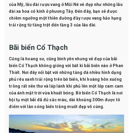
của Mỹ, lâu đài rượu vang ở Mũi Né vẻ đẹp như những lâu
đài xa hoa cổ kính ở phương Tây. Đến đây, bạn sẽ được
chiêm ngưỡng một thiên đường đầy rượu vang hảo hạng
trải rộng từ tầng trệt đến tầng 3 của lâu đài.
Bãi biển Cổ Thạch
Cũng là hoang sơ, cũng bình yên nhưng vẻ đẹp của bãi
biển Cổ Thạch không giống với bất kì bãi biển nào ở Phan
Thiết. Nơi đây nổi bật với những tảng đá nhiều hình dạng
phủ rêu xanh trải rộng trên bờ biển, khi hoàng hôn xuống
trông rất nên thơ và lấp lánh khi phủ lên một lớp cam cam
của ánh mặt trời vừa khuất bóng. Bờ biển Cổ Thạch là nơi
hội tụ một bãi đã đủ sắc màu, dài khoảng 300m được tô
điểm với làn sóng biển trắng muốt đẹp vô cùng.