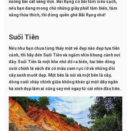
xuống bãi cát vàng mịn. Bãi Rạng có bãi tắm siêu sạch,
nếu bạn đang mong chờ những giây phút tắm biển, tắm
nắng thỏa thích, thì đừng quên ghé Bãi Rạng nhé!
Suối Tiên
Nếu như bạn chưa từng thấy một vẻ đẹp nào đẹp tựa tiên
cảnh, thì hãy đến Suối Tiên và ngắm nhìn khung cảnh nơi
đây. Suối Tiên là một khe nhỏ đổ ra biển, hai bên dòng
suối chính là vách đá có màu cam rực rỡ và những đồi
cây xanh mướt đẹp. Một bên là núi và một bên là cây,
dòng suối chảy chính giữa không khác gì một dãy ngân
hà xinh đẹp làm ai cũng say mê ngay từ cái nhìn đầu tiên.