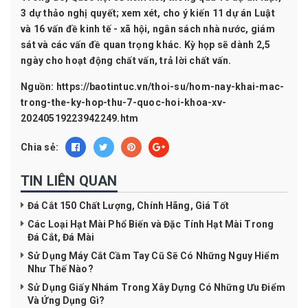
3 dự thảo nghị quyết; xem xét, cho ý kiến 11 dự án Luật
và 16 vấn đề kinh tế - xã hội, ngân sách nhà nước, giám
sát và các vấn đề quan trọng khác. Kỳ họp sẽ dành 2,5
ngày cho hoạt động chất vấn, trả lời chất vấn.
Nguồn: https://baotintuc.vn/thoi-su/hom-nay-khai-mac-
trong-the-ky-hop-thu-7-quoc-hoi-khoa-xv-
20240519223942249.htm
Chia sẻ:
TIN LIÊN QUAN
Đá Cắt 150 Chất Lượng, Chính Hãng, Giá Tốt
Các Loại Hạt Mài Phổ Biến và Đặc Tính Hạt Mài Trong
Đá Cắt, Đá Mài
Sử Dụng Máy Cắt Cầm Tay Cũ Sẽ Có Những Nguy Hiểm
Như Thế Nào?
Sử Dụng Giấy Nhám Trong Xây Dựng Có Những Ưu Điểm
Và Ứng Dụng Gì?