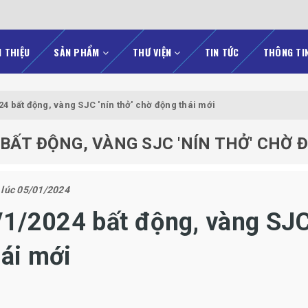
I THIỆU
SẢN PHẨM
THƯ VIỆN
TIN TỨC
THÔNG TI
4 bất động, vàng SJC 'nín thở' chờ động thái mới
 BẤT ĐỘNG, VÀNG SJC 'NÍN THỞ' CHỜ 
 lúc 05/01/2024
/1/2024 bất động, vàng SJ
hái mới