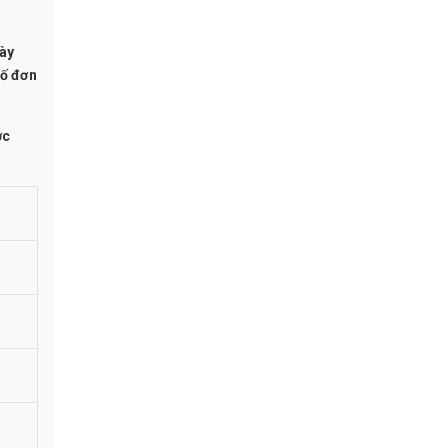
gày
số đơn
ợc