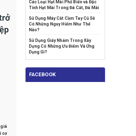
Các Loại Hạt Mài Phổ Biến và Đặc
Tính Hạt Mài Trong Đá Cắt, Đá Mài
trở
Sử Dụng Máy Cắt Cầm Tay Cũ Sẽ
Có Những Nguy Hiểm Như Thế
iệp
Nào?
Sử Dụng Giấy Nhám Trong Xây
Dựng Có Những Ưu Điểm Và Ứng
Dụng Gì?
FACEBOOK
 giá
i cơ