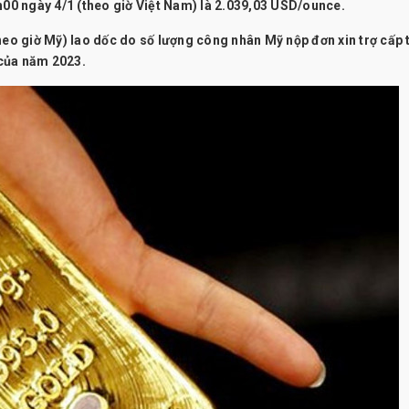
h00 ngày 4/1 (theo giờ Việt Nam) là 2.039,03 USD/ounce.
heo giờ Mỹ) lao dốc do số lượng công nhân Mỹ nộp đơn xin trợ cấp 
 của năm 2023.