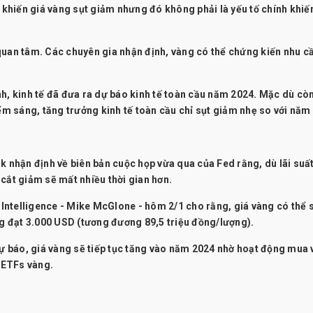
khiến giá vàng sụt giảm nhưng đó không phải là yếu tố chính khiế
quan tâm. Các chuyên gia nhận định, vàng có thể chứng kiến nhu cầ
.
nh, kinh tế đã đưa ra dự báo kinh tế toàn cầu năm 2024. Mặc dù cò
 sáng, tăng trưởng kinh tế toàn cầu chỉ sụt giảm nhẹ so với năm
k nhận định về biên bản cuộc họp vừa qua của Fed rằng, dù lãi suấ
cắt giảm sẽ mất nhiều thời gian hơn.
ntelligence - Mike McGlone - hôm 2/1 cho rằng, giá vàng có thể 
 đạt 3.000 USD (tương đương 89,5 triệu đồng/lượng).
 báo, giá vàng sẽ tiếp tục tăng vào năm 2024 nhờ hoạt động mua
 ETFs vàng.