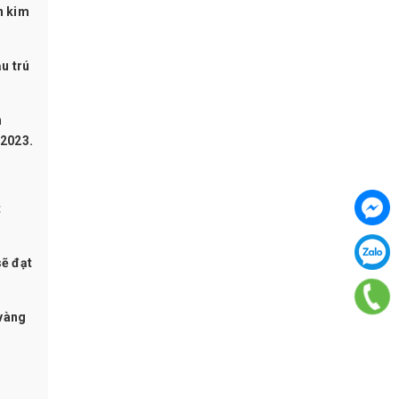
n kim
u trú
n
 2023.
t
sẽ đạt
 vàng