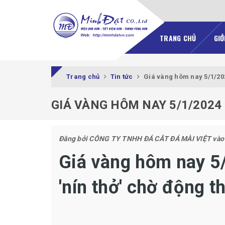
TRANG CHỦ
GIỚ
Trang chủ
Tin tức
Giá vàng hôm nay 5/1/202
GIÁ VÀNG HÔM NAY 5/1/2024
Đăng bởi
CÔNG TY TNHH ĐÁ CẮT ĐÁ MÀI VIỆT
vào
Giá vàng hôm nay 5
'nín thở' chờ động t