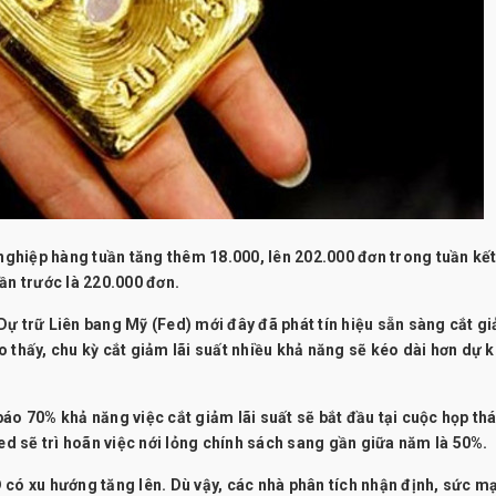
 nghiệp hàng tuần tăng thêm 18.000, lên 202.000 đơn trong tuần kết
ần trước là 220.000 đơn.
ự trữ Liên bang Mỹ (Fed) mới đây đã phát tín hiệu sẵn sàng cắt gi
 thấy, chu kỳ cắt giảm lãi suất nhiều khả năng sẽ kéo dài hơn dự k
áo 70% khả năng việc cắt giảm lãi suất sẽ bắt đầu tại cuộc họp thá
Fed sẽ trì hoãn việc nới lỏng chính sách sang gần giữa năm là 50%.
 có xu hướng tăng lên. Dù vậy, các nhà phân tích nhận định, sức m