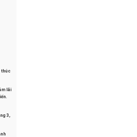
 thúc
ảm lãi
iến.
ng 3,
ạnh