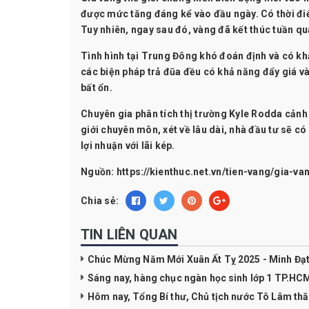
được mức tăng đáng kể vào đầu ngày. Có thời đi
Tuy nhiên, ngay sau đó, vàng đã kết thúc tuần qu
Tình hình tại Trung Đông khó đoán định và có kh
các biện pháp trả đũa đều có khả năng đẩy giá và
bất ổn.
Chuyên gia phân tích thị trường Kyle Rodda cảnh
giới chuyên môn, xét về lâu dài, nhà đầu tư sẽ c
lợi nhuận với lãi kép.
Nguồn: https://kienthuc.net.vn/tien-vang/gia
Chia sẻ:
TIN LIÊN QUAN
Chúc Mừng Năm Mới Xuân Ất Tỵ 2025 - Minh Đạ
Sáng nay, hàng chục ngàn học sinh lớp 1 TP.HC
Hôm nay, Tổng Bí thư, Chủ tịch nước Tô Lâm th