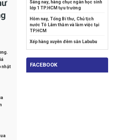
hư
Sáng nay, hàng chục ngàn học sinh
lớp 1 TP.HCM tựu trường
ng
Hôm nay, Tổng Bí thư, Chủ tịch
nước Tô Lâm thăm và làm việc tại
TP.HCM
Xếp hàng xuyên đêm săn Labubu
ờng.
iá
FACEBOOK
 nhật
ua
n
mua