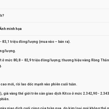
 Ảnh minh họa
- 83,1 triệu đồng/lượng (mua vào – bán ra).
ồng/lượng.
t ở mức 80,8 – 82,9 triệu đồng/lượng; thương hiệu vàng Rồng Thă
g.
 cao mới, rồi lao dốc mạnh vào phiên cuối tuần.
, giá vàng thế giới trên sàn giao dịch Kitco ở mức 2.342,90 - 2.34
phiên.
gày giao dịch cuối cùng của tuần qua, do kim loại quý không thể g