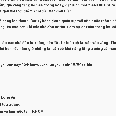
ểm, giá vàng tăng hơn 4% trong ngày, đạt đỉnh mới 2.448,80 USD/o
a gần với thời điểm khởi đầu vào đầu tuần.
ả năng leo thang. Bất kỳ hành động quân sự mới nào hoặc thông b
ng lên cao hơn khi các nhà đầu tư tìm kiếm sự an toàn trong bối c
 báo các nhà đầu tư không nên đầu tư toàn bộ tài sản vào vàng. Th
ó lợi hơn nếu nắm giữ những tài sản có khả năng tăng trưởng và man
-vang-hom-nay-154-lao-doc-khong-phanh-1979477.html
t Long An
M tựu trường
ăm và làm việc tại TP.HCM