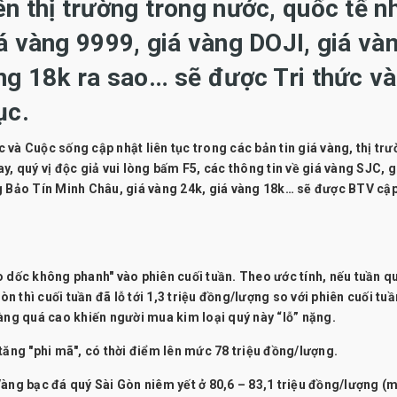
n thị trường trong nước, quốc tế n
á vàng 9999, giá vàng DOJI, giá và
ng 18k ra sao… sẽ được Tri thức và
ục.
và Cuộc sống cập nhật liên tục trong các bản tin giá vàng, thị trư
, quý vị độc giả vui lòng bấm F5, các thông tin về giá vàng SJC, g
g Bảo Tín Minh Châu, giá vàng 24k, giá vàng 18k… sẽ được BTV cập
o dốc không phanh" vào phiên cuối tuần. Theo ước tính, nếu tuần q
n thì cuối tuần đã lỗ tới 1,3 triệu đồng/lượng so với phiên cuối tuầ
àng quá cao khiến người mua kim loại quý này “lỗ” nặng.
tăng "phi mã", có thời điểm lên mức 78 triệu đồng/lượng.
Vàng bạc đá quý Sài Gòn niêm yết ở 80,6 – 83,1 triệu đồng/lượng (