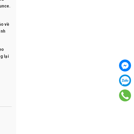
unce.
áo về
ảnh
eo
g lại