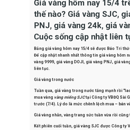
Giá vàng hôm nay 15/4 trê
thế nào? Giá vàng SJC, gi
PNJ, giá vàng 24k, giá và
Cuộc sống cập nhật liên t
Bảng
giá vàng
hôm nay 15/4 sẽ được Báo Tri thức 
Để cập nhật nhanh nhất thông tin giá vàng hôm nay
vàng 9999, giá vàng DOJI, giá vàng PNJ, giá vàn
liên tục.
Giá vàng trong nước
Tuần qua, giá vàng trong nước tăng mạnh rồi "la
mua vàng
vàng miếng SJC
tại Công ty VBĐQ Sài Gò
trước (7/4). Lý do là mức chênh lệch mua – bán v
Giá vàng nhẫn, vàng trang sức tuần vừa rồi cũng 
Kết phiên cuối tuần, giá vàng SJC được Công ty 