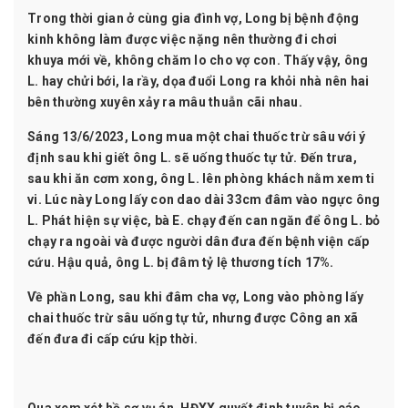
Trong thời gian ở cùng gia đình vợ, Long bị bệnh động
kinh không làm được việc nặng nên thường
đi chơi
khuya
mới về, không chăm lo cho vợ con. Thấy vậy, ông
L. hay chửi bới, la rầy, dọa đuổi Long ra khỏi nhà nên hai
bên thường xuyên xảy ra mâu thuẫn cãi nhau.
Sáng 13/6/2023, Long mua một chai thuốc trừ sâu với ý
định sau khi giết ông L. sẽ uống thuốc tự tử. Đến trưa,
sau khi ăn cơm xong, ông L. lên phòng khách nằm xem ti
vi. Lúc này Long lấy con dao dài 33cm đâm vào ngực ông
L. Phát hiện sự việc, bà E. chạy đến can ngăn để ông L. bỏ
chạy ra ngoài và được người dân đưa đến bệnh viện cấp
cứu. Hậu quả, ông L. bị đâm tỷ lệ thương tích 17%.
Về phần Long, sau khi đâm cha vợ, Long vào phòng lấy
chai thuốc trừ sâu uống tự tử, nhưng được Công an xã
đến đưa đi cấp cứu kịp thời.