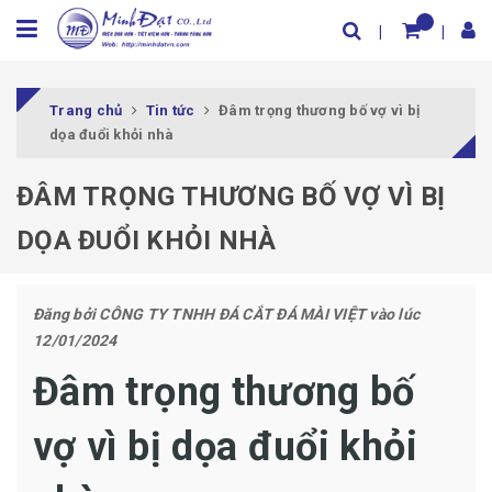
Trang chủ
Tin tức
Đâm trọng thương bố vợ vì bị
dọa đuổi khỏi nhà
ĐÂM TRỌNG THƯƠNG BỐ VỢ VÌ BỊ
DỌA ĐUỔI KHỎI NHÀ
Đăng bởi
CÔNG TY TNHH ĐÁ CẮT ĐÁ MÀI VIỆT
vào lúc
12/01/2024
Đâm trọng thương bố
vợ vì bị dọa đuổi khỏi