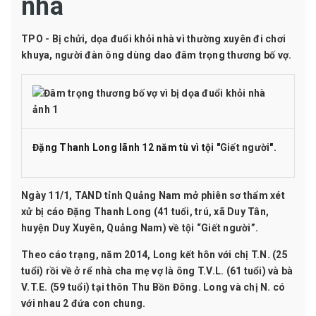
nhà
TPO - Bị chửi, dọa đuổi khỏi nhà vì thường xuyên đi chơi
khuya, người đàn ông dùng dao đâm trọng thương bố vợ.
Đặng Thanh Long lãnh 12 năm tù vì tội "
Giết người
".
Ngày 11/1, TAND tỉnh
Quảng Nam
mở phiên sơ thẩm xét
xử bị cáo Đặng Thanh Long (41 tuổi, trú, xã Duy Tân,
huyện Duy Xuyên, Quảng Nam) về tội “Giết người”.
Theo cáo trạng, năm 2014, Long kết hôn với chị T.N. (25
tuổi) rồi về
ở rể
nhà cha mẹ vợ là ông T.V.L. (61 tuổi) và bà
V.T.E. (59 tuổi) tại thôn Thu Bồn Đông. Long và chị N. có
với nhau 2 đứa con chung.