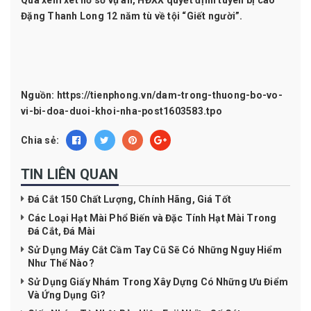
Qua xem xét hồ sơ vụ án, HĐXX quyết định tuyên bị cáo
Đặng Thanh Long 12 năm tù về tội “Giết người”.
Nguồn:
https://tienphong.vn/dam-trong-thuong-bo-vo-
vi-bi-doa-duoi-khoi-nha-post1603583.tpo
Chia sẻ:
TIN LIÊN QUAN
Đá Cắt 150 Chất Lượng, Chính Hãng, Giá Tốt
Các Loại Hạt Mài Phổ Biến và Đặc Tính Hạt Mài Trong
Đá Cắt, Đá Mài
Sử Dụng Máy Cắt Cầm Tay Cũ Sẽ Có Những Nguy Hiểm
Như Thế Nào?
Sử Dụng Giấy Nhám Trong Xây Dựng Có Những Ưu Điểm
Và Ứng Dụng Gì?