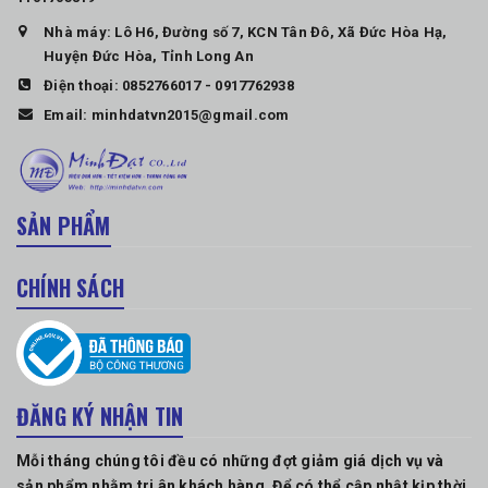
Nhà máy: Lô H6, Đường số 7, KCN Tân Đô, Xã Đức Hòa Hạ,
Huyện Đức Hòa, Tỉnh Long An
Điện thoại:
0852766017
-
0917762938
Email:
minhdatvn2015@gmail.com
SẢN PHẨM
CHÍNH SÁCH
ĐĂNG KÝ NHẬN TIN
Mỗi tháng chúng tôi đều có những đợt giảm giá dịch vụ và
sản phẩm nhằm tri ân khách hàng. Để có thể cập nhật kịp thời