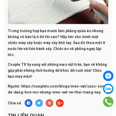
Trong trường hợp bạn muốn làm phẳng quần áo nhưng
không có bàn là ở đó thì sao? Hãy tìm cho mình một
chiếc máy sấy hoặc máy sấy khô tay. Sau đó thoa một ít
nước lên và tiến hành sấy. Chiếc áo sẽ phẳng ngay lập
tức.
Couple TX
hy vọng với những mẹo vặt trên, bạn sẽ không
gặp phải những tình huống dở khóc dở cười nữa! Chúc
bạn may mắn!
Nguồn: https://coupletx.com/blogs/meo-vat/cuoc-song-
de-dang-hon-voi-nhung-meo-vat-ve-thoi-trang-nay
Chia sẻ:
TIN LIÊN QUAN