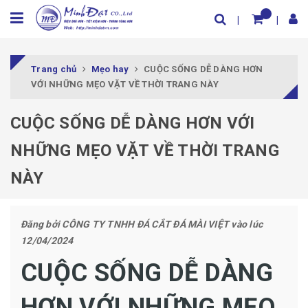
Trang chủ
Mẹo hay
CUỘC SỐNG DỄ DÀNG HƠN
VỚI NHỮNG MẸO VẶT VỀ THỜI TRANG NÀY
CUỘC SỐNG DỄ DÀNG HƠN VỚI
NHỮNG MẸO VẶT VỀ THỜI TRANG
NÀY
Đăng bởi
CÔNG TY TNHH ĐÁ CẮT ĐÁ MÀI VIỆT
vào lúc
12/04/2024
CUỘC SỐNG DỄ DÀNG
HƠN VỚI NHỮNG MẸO