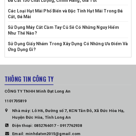
Đá Cắt 150 Chất Lượng, Chính Hãng, Giá Tốt
Các Loại Hạt Mài Phổ Biến và Đặc Tính Hạt Mài Trong Đá
Cắt, Đá Mài
Sử Dụng Máy Cắt Cầm Tay Cũ Sẽ Có Những Nguy Hiểm
Như Thế Nào?
Sử Dụng Giấy Nhám Trong Xây Dựng Có Những Ưu Điểm Và
Ứng Dụng Gì?
THÔNG TIN CÔNG TY
CÔNG TY TNHH Minh Đạt Long An
1101705819
Nhà máy: Lô H6, Đường số 7, KCN Tân Đô, Xã Đức Hòa Hạ,
Huyện Đức Hòa, Tỉnh Long An
Điện thoại:
0852766017
-
0917762938
Email:
minhdatvn2015@gmail.com