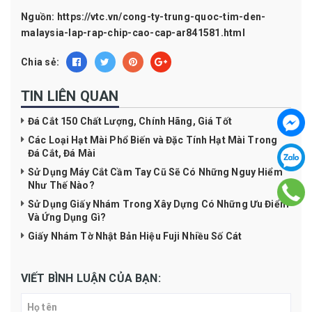
Nguồn:
https://vtc.vn/cong-ty-trung-quoc-tim-den-
malaysia-lap-rap-chip-cao-cap-ar841581.html
Chia sẻ:
TIN LIÊN QUAN
Đá Cắt 150 Chất Lượng, Chính Hãng, Giá Tốt
Các Loại Hạt Mài Phổ Biến và Đặc Tính Hạt Mài Trong
Đá Cắt, Đá Mài
Sử Dụng Máy Cắt Cầm Tay Cũ Sẽ Có Những Nguy Hiểm
Như Thế Nào?
Sử Dụng Giấy Nhám Trong Xây Dựng Có Những Ưu Điểm
Và Ứng Dụng Gì?
Giấy Nhám Tờ Nhật Bản Hiệu Fuji Nhiều Số Cát
VIẾT BÌNH LUẬN CỦA BẠN: