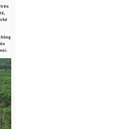
 trên
tế,
 chế
 thông
rên
nói.