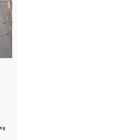
.
ung