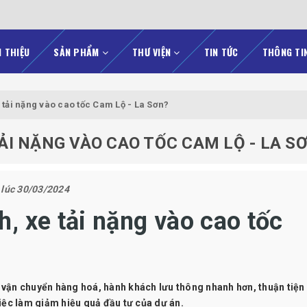
I THIỆU
SẢN PHẨM
THƯ VIỆN
TIN TỨC
THÔNG TI
tải nặng vào cao tốc Cam Lộ - La Sơn?
ẢI NẶNG VÀO CAO TỐC CAM LỘ - LA S
 lúc 30/03/2024
, xe tải nặng vào cao tốc
vận chuyển hàng hoá, hành khách lưu thông nhanh hơn, thuận tiện
iệc làm giảm hiệu quả đầu tư của dự án.