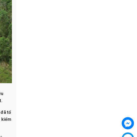
ưu
t.
 đã tổ
g kiểm