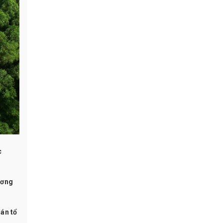
c
ương
 án tổ