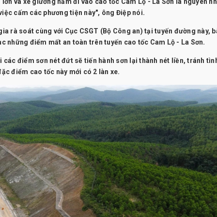
ải lớn và xe giường nằm đi vào cao tốc Cam Lộ - La Sơn là nguyên n
việc cấm các phương tiện này", ông Điệp nói.
ia rà soát cùng với Cục CSGT (Bộ Công an) tại tuyến đường này, b
hục những điểm mất an toàn trên tuyến cao tốc Cam Lộ - La Sơn.
 các điểm sơn nét đứt sẽ tiến hành sơn lại thành nét liền, tránh tìn
đặc điểm cao tốc này mới có 2 làn xe.