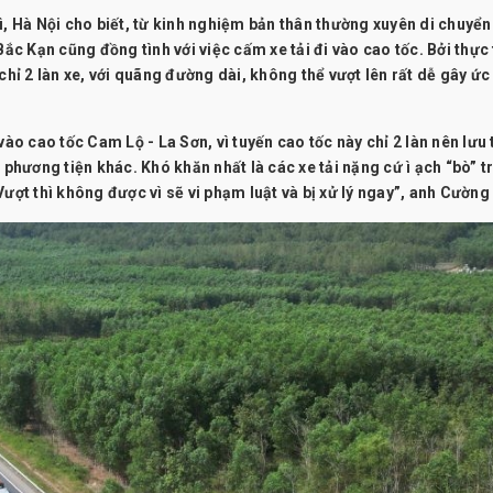
Hà Nội cho biết, từ kinh nghiệm bản thân thường xuyên di chuyển
Bắc Kạn cũng đồng tình với việc cấm xe tải đi vào cao tốc. Bởi thực 
chỉ 2 làn xe, với quãng đường dài, không thể vượt lên rất dễ gây ức
vào cao tốc Cam Lộ - La Sơn, vì tuyến cao tốc này chỉ 2 làn nên lưu
hương tiện khác. Khó khăn nhất là các xe tải nặng cứ ì ạch “bò” t
ượt thì không được vì sẽ vi phạm luật và bị xử lý ngay”, anh Cường 