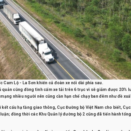
tốc Cam Lộ - La Sơn khiến cả đoàn xe nối dài phía sau.
 quản cũng đồng tình cấm xe tải trên 6 trục vì sẽ giảm được 20% l
h mạng nhiều người nên cũng cần hạn chế chạy ban đêm như đề xuấ
ì kết cấu hạ tầng giao thông, Cục Đường bộ Việt Nam cho biết, Cục
 luận; đồng thời các Khu Quản lý đường bộ 2 cũng đã tiến hành tổn