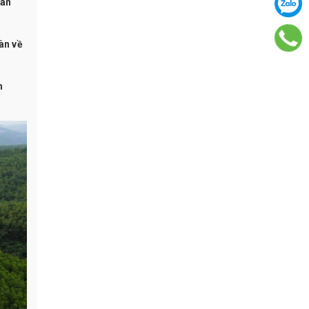
hân
àn về
h