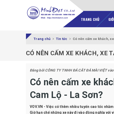
TRANG CHỦ
GIỚ
Trang chủ
Tin tức
Có nên cấm xe khách, xe 
CÓ NÊN CẤM XE KHÁCH, XE T
Đăng bởi
CÔNG TY TNHH ĐÁ CẮT ĐÁ MÀI VIỆT
vào
Có nên cấm xe khách
Cam Lộ - La Sơn?
VOV.VN - Việc có thêm nhiều tuyến cao tốc nhằm 
Giờ hạn chế những xe này đi vào đồng nghĩa với v