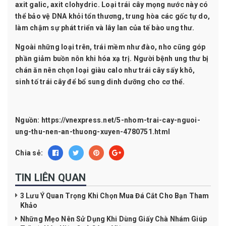
axit galic, axit clohydric. Loại trái cây mọng nước này có
thể bảo vệ DNA khỏi tổn thương, trung hòa các gốc tự do,
làm chậm sự phát triển và lây lan của tế bào ung thư.
Ngoài những loại trên, trái mềm như đào, nho cũng góp
phần giảm buồn nôn khi hóa xạ trị. Người bệnh ung thư bị
chán ăn nên chọn loại giàu calo như trái cây sấy khô,
sinh tố trái cây để bổ sung dinh dưỡng cho cơ thể.
Nguồn: https://vnexpress.net/5-nhom-trai-cay-nguoi-
ung-thu-nen-an-thuong-xuyen-4780751.html
Chia sẻ:
TIN LIÊN QUAN
3 Lưu Ý Quan Trọng Khi Chọn Mua Đá Cắt Cho Bạn Tham
Khảo
Những Mẹo Nên Sử Dụng Khi Dùng Giấy Chà Nhám Giúp