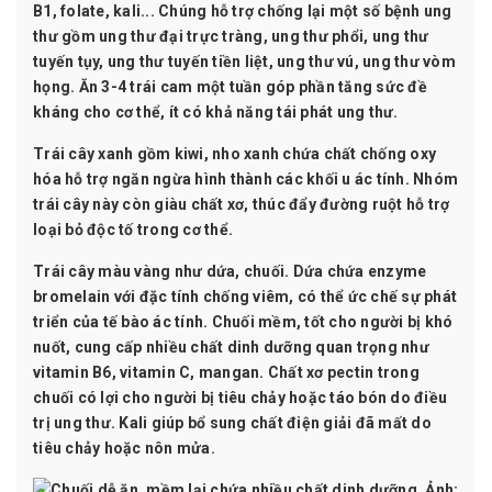
B1, folate, kali... Chúng hỗ trợ chống lại một số bệnh ung
thư gồm ung thư đại trực tràng, ung thư phổi, ung thư
tuyến tụy, ung thư tuyến tiền liệt, ung thư vú, ung thư vòm
họng. Ăn 3-4 trái cam một tuần góp phần tăng sức đề
kháng cho cơ thể, ít có khả năng tái phát ung thư.
Trái cây xanh gồm kiwi, nho xanh
chứa chất chống oxy
hóa hỗ trợ ngăn ngừa hình thành các khối u ác tính. Nhóm
trái cây này còn giàu chất xơ, thúc đẩy đường ruột hỗ trợ
loại bỏ độc tố trong cơ thể.
Trái cây màu vàng như dứa, chuối
. Dứa chứa enzyme
bromelain với đặc tính chống viêm, có thể ức chế sự phát
triển của tế bào ác tính. Chuối mềm, tốt cho người bị khó
nuốt, cung cấp nhiều chất dinh dưỡng quan trọng như
vitamin B6, vitamin C, mangan. Chất xơ pectin trong
chuối có lợi cho người bị tiêu chảy hoặc táo bón do
điều
trị ung thư
. Kali giúp bổ sung chất điện giải đã mất do
tiêu chảy hoặc nôn mửa.