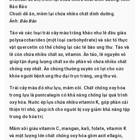
Chuối dễ ăn, mềm lại chứa nhiều chất dinh dưỡng.
Ảnh:
Bảo Bảo
Táo và các loại trái cây màu trắng khác
như lê đều giàu
polysaccharides (một loại carbohydrate) và sắc tố thực
vật quercetin có thể chống lại các tế bào ung thư. Táo và
lê còn chứa nhiều chất xơ, vitamin. Ăn táo, lê nguyên vỏ
giúp tận dụng lượng chất xơ do phần vỏ chứa nhiều chất
chống oxy nhất. Ăn chúng thường xuyên có lợi cho sức
khỏe người bệnh ung thư đại trực tràng, ung thư vú.
Trái cây màu đỏ như lựu, mâm xôi.
Chất chống oxy hóa
trong lựu là punicalagin có khả năng chống lại quá trình
oxy hóa. Nước ép lựu chứa nhiều vitamin K, góp phần cải
thiện trí nhớ, giúp ích cho người bị suy giảm khả năng tập
trung do hóa trị.
Mâm xôi giàu vitamin C, mangan, kali, folate, vitamin K
và một lượng lớn chất chống oxy hóa gồm axit ellagic,