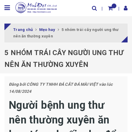
Trang chủ
Mẹo hay
5 nhóm trái cây người ung thư
nên ăn thường xuyên
5 NHÓM TRÁI CÂY NGƯỜI UNG THƯ
NÊN ĂN THƯỜNG XUYÊN
Đăng bởi
CÔNG TY TNHH ĐÁ CẮT ĐÁ MÀI VIỆT
vào lúc
14/08/2024
Người bệnh ung thư
nên thường xuyên ăn