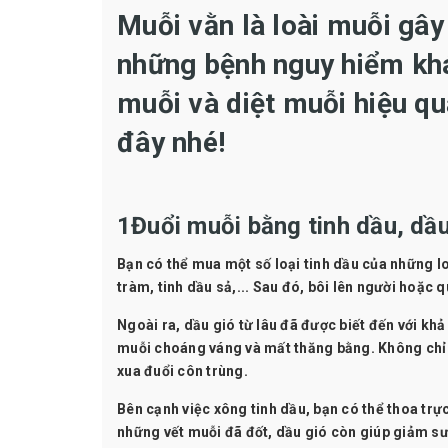
Muỗi vằn là loài muỗi gây
những bệnh nguy hiểm kh
muỗi và diệt muỗi hiệu qu
đây nhé!
1Đuổi muỗi bằng tinh dầu, dầu
Bạn có thể mua một số loại
tinh dầu
của những lo
tràm, tinh dầu sả,... Sau đó, bôi lên người hoặ
Ngoài ra, dầu gió từ lâu đã được biết đến với kh
muỗi choáng váng và mất thăng bằng. Không chỉ 
xua đuổi côn trùng.
Bên cạnh việc xông tinh dầu, bạn có thể thoa trực
những vết muỗi đã đốt, dầu gió còn giúp giảm s