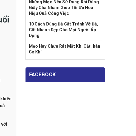
Những Mẹo Nên Sử Dụng Khi Dùng
Giấy Chà Nhám Giúp Tối Ưu Hóa
Hiệu Quả Công Việc
uổi
10 Cách Dùng Đá Cắt Tránh Vỡ Đá,
Cắt Nhanh Đẹp Cho Mọi Người Áp
Dụng
Mẹo Hay Chữa Rát Mặt Khi Cắt, hàn
Cơ Khí
FACEBOOK
u
 khiến
quả
 với