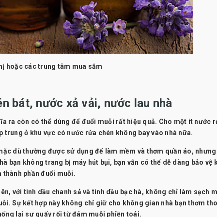
thị hoặc các trung tâm mua sắm
n bát, nước xả vải, nước lau nhà
 ra còn có thể dùng để đuổi muỗi rất hiệu quả. Cho một ít nước 
ập trung ở khu vực có nước rửa chén không bay vào nhà nữa.
i, mặc dù thường được sử dụng để làm mềm và thơm quần áo, nhưng
nhà bạn không trang bị máy hút bụi, bạn vẫn có thể dễ dàng bảo vệ
 thành phần đuổi muỗi.
iên, với tinh dầu chanh sả và tinh dầu bạc hà, không chỉ làm sạch 
uỗi. Sự kết hợp này không chỉ giữ cho không gian nhà bạn thơm tho
hống lại sự quấy rối từ đám muỗi phiền toái.