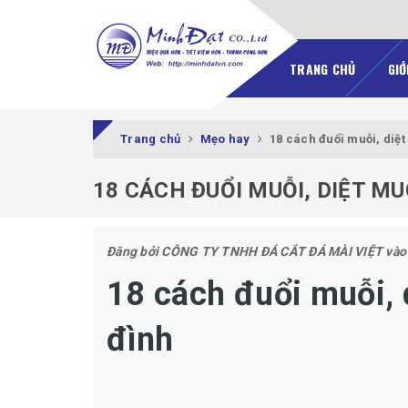
TRANG CHỦ
GIỚ
Trang chủ
Mẹo hay
18 cách đuổi muỗi, diệt
18 CÁCH ĐUỔI MUỖI, DIỆT MU
Đăng bởi
CÔNG TY TNHH ĐÁ CẮT ĐÁ MÀI VIỆT
vào
18 cách đuổi muỗi, 
đình