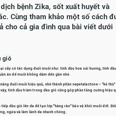
 dịch bệnh Zika, sốt xuất huyết và
ác. Cùng tham khảo một số cách đ
ả cho cả gia đình qua bài viết dưới
 gió
ại cây có tác dụng đuổi muỗi như: tinh dầu hoa oải hương, tinh dầ
c quần áo để muỗi không dám đến gần nhé.
ả năng đuổi muỗi hiệu quả, nhờ thành phần nepetalactone – "kẻ thù"
vậy, tinh dầu tràm trong dầu gió cũng góp phần tăng cường hiệu 
 tiếp dầu gió lên da để tạo lớp "hàng rào" bảo vệ khỏi muỗi đốt. Đối
ưng, ngứa và làm lành da nhanh chóng.