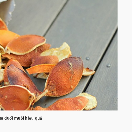
ua đuổi muỗi hiệu quả