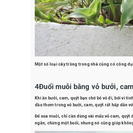
Một số loại cây trồng trong nhà cũng có công d
4Đuổi muỗi bằng vỏ bưởi, cam
Khi ăn bưởi, cam, quýt bạn chớ bỏ vỏ đi, bởi vì t
dầu thơm trong vỏ bưởi, cam, quýt rất hấp dẫn vớ
Để xua muỗi, chỉ cần dùng vài mẩu vỏ cam, quýt đ
ngắn, chừng một buổi, nhưng nó cũng giúp không