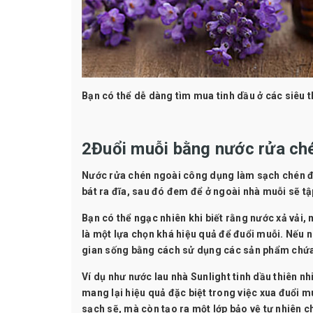
Bạn có thể dễ dàng tìm mua tinh dầu ở các siêu 
2Đuổi muỗi bằng nước rửa ché
Nước rửa chén ngoài công dụng làm sạch chén đĩa
bát ra đĩa, sau đó đem để ở ngoài nhà muỗi sẽ t
Bạn có thể ngạc nhiên khi biết rằng nước xả vả
là một lựa chọn khá hiệu quả để đuổi muỗi. Nếu 
gian sống bằng cách sử dụng các sản phẩm chứa
Ví dụ như nước lau nhà Sunlight tinh dầu thiên nh
mang lại hiệu quả đặc biệt trong việc xua đuổi m
sạch sẽ, mà còn tạo ra một lớp bảo vệ tự nhiên c